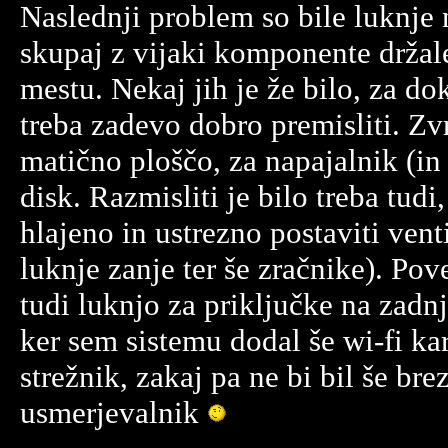
Naslednji problem so bile luknje n
skupaj z vijaki komponente držal
mestu. Nekaj jih je že bilo, za do
treba zadevo dobro premisliti. Zv
matično ploščo, za napajalnik (in 
disk. Razmisliti je bilo treba tudi
hlajeno in ustrezno postaviti venti
luknje zanje ter še zračnike). Po
tudi luknjo za priključke na zadn
ker sem sistemu dodal še wi-fi ka
strežnik, zakaj pa ne bi bil še bre
usmerjevalnik