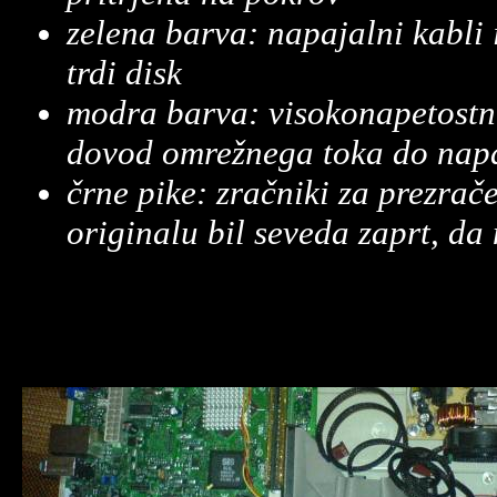
zelena barva: napajalni kabli 
trdi disk
modra barva: visokonapetostni
dovod omrežnega toka do nap
črne pike: zračniki za prezrač
originalu bil seveda zaprt, da