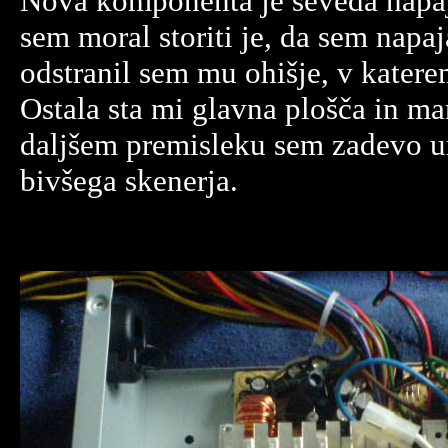
Nova komponenta je seveda napaj
sem moral storiti je, da sem napaja
odstranil sem mu ohišje, v katere
Ostala sta mi glavna plošča in ma
daljšem premisleku sem zadevo um
bivšega skenerja.