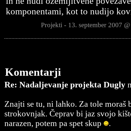
in ne nudi ozemljitvene povezav
komponentami, kot to nudijo kovi
Projekti - 13. september 2007 @
Komentarji
Re: Nadaljevanje projekta Dugly
n
Znajti se tu, ni lahko. Za tole moraš b
strokovnjak. Čeprav bi jaz svojo kišt
narazen, potem pa spet skup
.