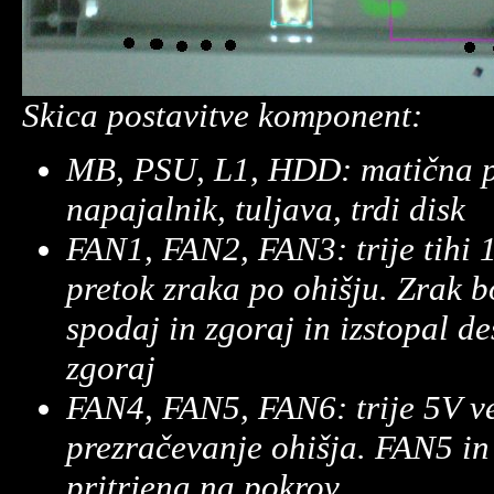
Skica postavitve komponent:
MB, PSU, L1, HDD: matična p
napajalnik, tuljava, trdi disk
FAN1, FAN2, FAN3: trije tihi 1
pretok zraka po ohišju. Zrak b
spodaj in zgoraj in izstopal d
zgoraj
FAN4, FAN5, FAN6: trije 5V ve
prezračevanje ohišja. FAN5 in
pritrjena na pokrov