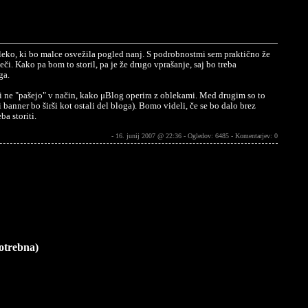
leko, ki bo malce osvežila pogled nanj. S podrobnostmi sem praktično že
či. Kako pa bom to storil, pa je že drugo vprašanje, saj bo treba
ga.
i ne "pašejo" v način, kako μBlog operira z oblekami. Med drugim so to
 banner bo širši kot ostali del bloga). Bomo videli, če se bo dalo brez
ba storiti.
- 16. junij 2007 @ 22:36 - Ogledov: 6485 -
Komentarjev: 0
potrebna)