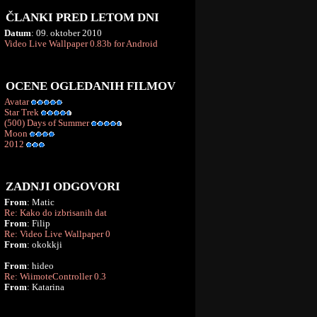
ČLANKI PRED LETOM DNI
Datum
: 09. oktober 2010
Video Live Wallpaper 0.83b for Android
OCENE OGLEDANIH FILMOV
Avatar
Star Trek
(500) Days of Summer
Moon
2012
ZADNJI ODGOVORI
From
: Matic
Re: Kako do izbrisanih dat
From
: Filip
Re: Video Live Wallpaper 0
From
: okokkji
From
: hideo
Re: WiimoteController 0.3
From
: Katarina