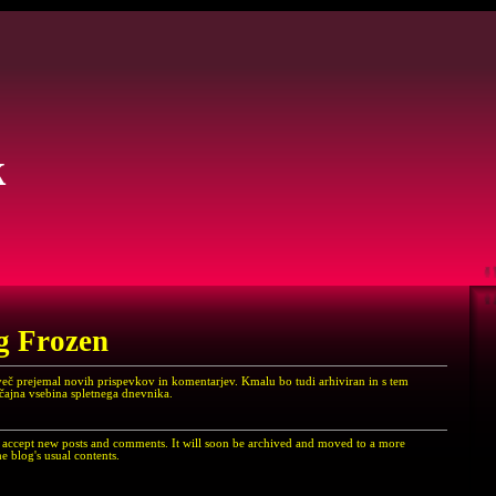
k
g Frozen
več prejemal novih prispevkov in komentarjev. Kmalu bo tudi arhiviran in s tem
ičajna vsebina spletnega dnevnika.
er accept new posts and comments. It will soon be archived and moved to a more
e blog's usual contents.