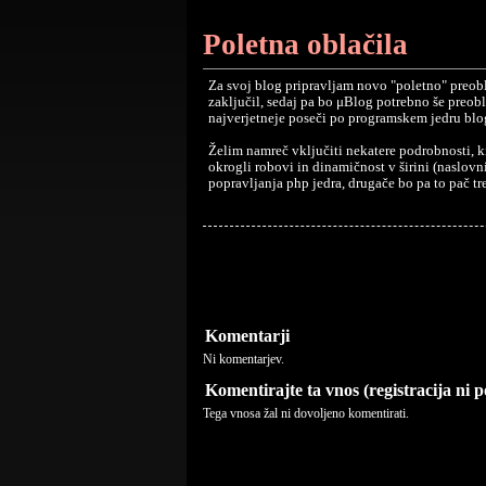
Poletna oblačila
Za svoj blog pripravljam novo "poletno" preob
zaključil, sedaj pa bo μBlog potrebno še preoble
najverjetneje poseči po programskem jedru blo
Želim namreč vključiti nekatere podrobnosti, k
okrogli robovi in dinamičnost v širini (naslovni
popravljanja php jedra, drugače bo pa to pač tre
Komentarji
Ni komentarjev.
Komentirajte ta vnos (registracija ni 
Tega vnosa žal ni dovoljeno komentirati.