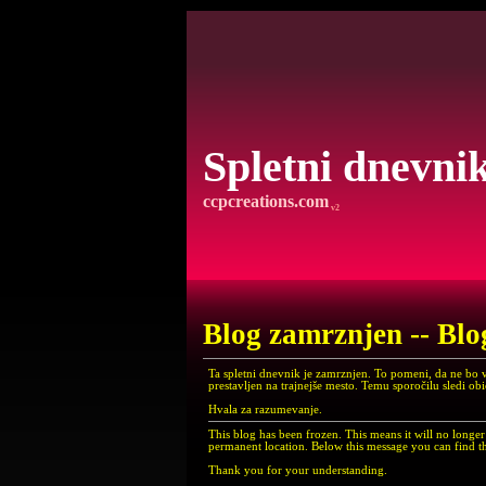
Spletni dnevni
ccpcreations.com
v2
Blog zamrznjen -- Blo
Ta spletni dnevnik je zamrznjen. To pomeni, da ne bo 
prestavljen na trajnejše mesto. Temu sporočilu sledi ob
Hvala za razumevanje.
This blog has been frozen. This means it will no long
permanent location. Below this message you can find th
Thank you for your understanding.