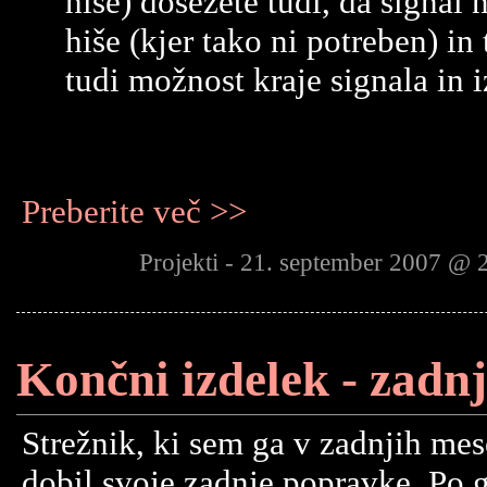
hiše) dosežete tudi, da signal 
hiše (kjer tako ni potreben) in
tudi možnost kraje signala in i
Preberite več >>
Projekti - 21. september 2007 @ 
Končni izdelek - zadn
Strežnik, ki sem ga v zadnjih mes
dobil svoje zadnje popravke. Po g