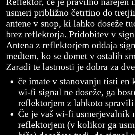
Reflektor, če je pravilno narejen 
usmeri približno četrtino do tretji
antene v snop, ki lahko doseže tud
brez reflektorja. Pridobitev v sig
Antena z reflektorjem oddaja sign
medtem, ko se domet v ostalih s
Zaradi te lastnosti je dobra za dve 
če imate v stanovanju tisti en
wi-fi signal ne doseže, ga bost
reflektorjem z lahkoto spravili
Če je vaš wi-fi usmerjevalnik 
reflektorjem (v kolikor ga usme