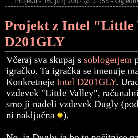
Projekti - 16. julij 2007 @ 21:58 - Ogled
Projekt z Intel "Little
D201GLY
Včeraj sva skupaj s
soblogerjem
p
igračko. Ta igračka se imenuje ma
Konkretneje
Intel D201GLY
. Urad
vzdevek "Little Valley", računalni
smo ji nadeli vzdevek Dugly (p
ni naključna
).
No, iz Dugly-ja bo te počitnice n