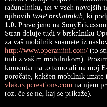
računalniku, ter v vseh novejših t
njihovih
WAP brskalnikih
, ki po
1.0
. Preverjeno na SonyEriccss
Stran deluje tudi v brskalniku Ope
za vaš mobilnik snamete iz naslo
http://www.operamini.com/
(to st
tudi z vašim mobilnikom). Prosim
komentar na to temo ali na moj E
poročate, kakšen mobilnik imate i
vlak.ccpcreations.com
na njem pr
(oz. če se ne, kaj se prikaže).