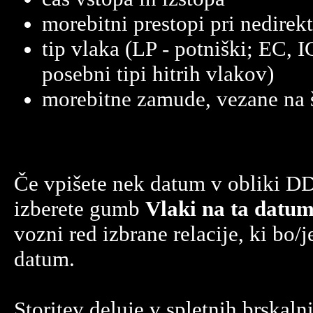
morebitni prestopi pri nedirekt
tip vlaka (LP - potniški; EC, 
posebni tipi hitrih vlakov)
morebitne zamude, vezane na 
Če vpišete nek datum v obliki
izberete gumb
Vlaki na ta datu
vozni red izbrane relacije, ki bo/j
datum.
Storitev deluje v spletnih brskaln