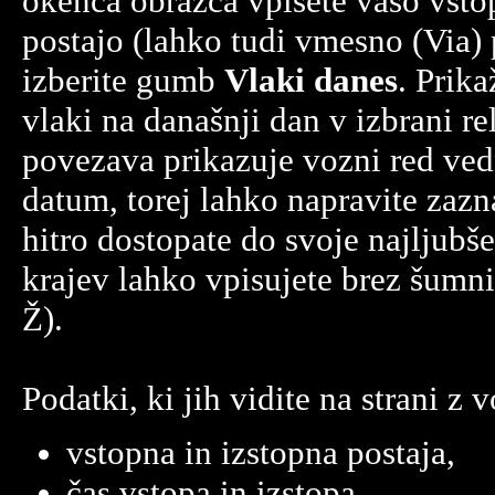
okenca obrazca vpišete vašo vsto
postajo (lahko tudi vmesno (Via) 
izberite gumb
Vlaki danes
. Prika
vlaki na današnji dan v izbrani re
povezava prikazuje vozni red ved
datum, torej lahko napravite zaz
hitro dostopate do svoje najljubše
krajev lahko vpisujete brez šumnik
Ž).
Podatki, ki jih vidite na strani z
vstopna in izstopna postaja,
čas vstopa in izstopa