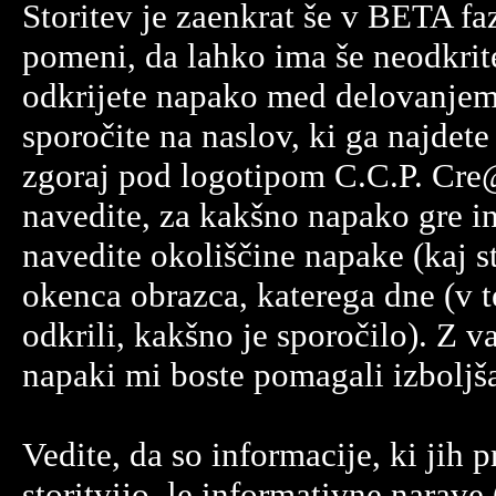
Storitev je zaenkrat še v BETA faz
pomeni, da lahko ima še neodkrit
odkrijete napako med delovanjem
sporočite na naslov, ki ga najdete 
zgoraj pod logotipom C.C.P. Cre
navedite, za kakšno napako gre i
navedite okoliščine napake (kaj st
okenca obrazca, katerega dne (v 
odkrili, kakšno je sporočilo). Z 
napaki mi boste pomagali izboljšat
Vedite, da so informacije, ki jih p
storitvijo, le informativne narave 