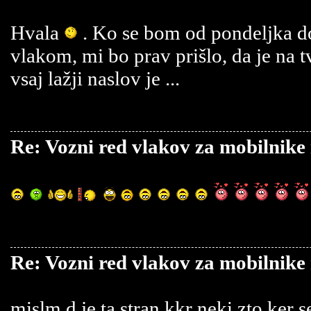
Hvala
. Ko se bom od pondeljka do
vlakom, mi bo prav prišlo, da je na t
vsaj lažji naslov je ...
Re: Vozni red vlakov za mobilnike
Re: Vozni red vlakov za mobilnike
mislm d je ta stran kkr neki zto ker s