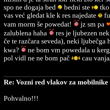
spo ne dogaja bed
bedni ste
tko 
vas već gledat kle k res najedate
fu
vam morm še powedat!
jz sm pa
zalublena haha
res je ljubezen nek
če te razčara seveda), neki ljubečga 
kwa?
ne bom vm powedala u kerga 
pol vidl ne ne bom pač
cau vanja
Re: Vozni red vlakov za mobilnike
Pohvalno!!!