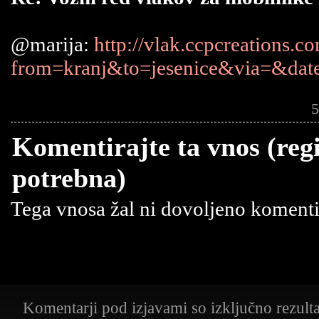
@marija:
http://vlak.ccpcreations.c
from=kranj&to=jesenice&via=&da
5
Komentirajte ta vnos (regi
potrebna)
Tega vnosa žal ni dovoljeno komentir
Komentarji pod izjavami so izključno rezult