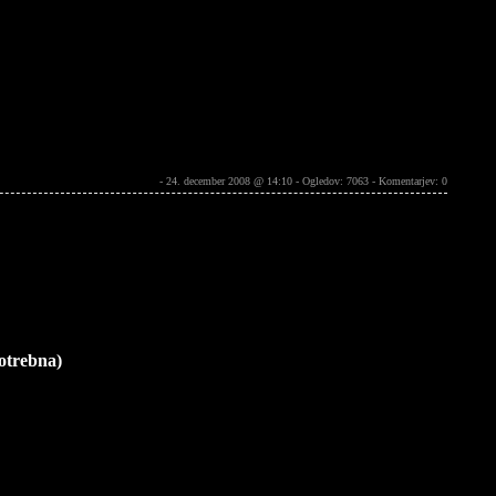
- 24. december 2008 @ 14:10 - Ogledov: 7063 -
Komentarjev: 0
potrebna)