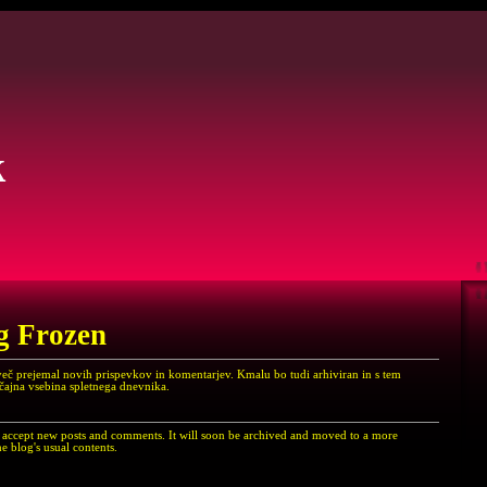
k
g Frozen
več prejemal novih prispevkov in komentarjev. Kmalu bo tudi arhiviran in s tem
ičajna vsebina spletnega dnevnika.
er accept new posts and comments. It will soon be archived and moved to a more
e blog's usual contents.