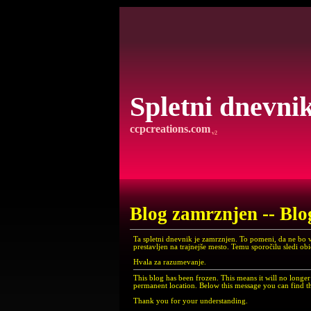
Spletni dnevni
ccpcreations.com
v2
Blog zamrznjen -- Blo
Ta spletni dnevnik je zamrznjen. To pomeni, da ne bo 
prestavljen na trajnejše mesto. Temu sporočilu sledi ob
Hvala za razumevanje.
This blog has been frozen. This means it will no long
permanent location. Below this message you can find th
Thank you for your understanding.