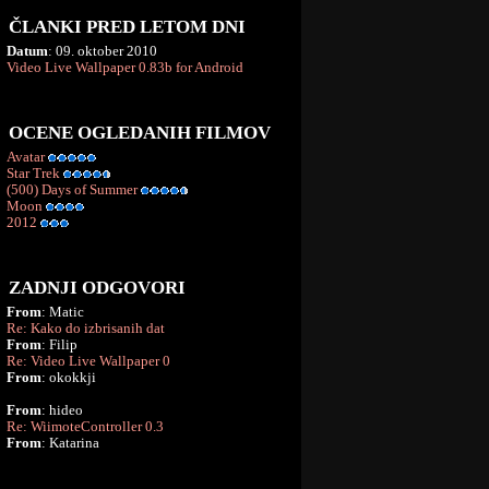
ČLANKI PRED LETOM DNI
Datum
: 09. oktober 2010
Video Live Wallpaper 0.83b for Android
OCENE OGLEDANIH FILMOV
Avatar
Star Trek
(500) Days of Summer
Moon
2012
ZADNJI ODGOVORI
From
: Matic
Re: Kako do izbrisanih dat
From
: Filip
Re: Video Live Wallpaper 0
From
: okokkji
From
: hideo
Re: WiimoteController 0.3
From
: Katarina