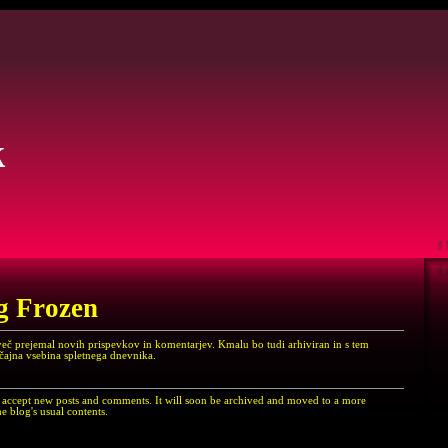
k
g Frozen
več prejemal novih prispevkov in komentarjev. Kmalu bo tudi arhiviran in s tem
ičajna vsebina spletnega dnevnika.
er accept new posts and comments. It will soon be archived and moved to a more
e blog's usual contents.