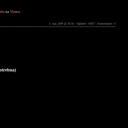
abs
na
Vimeu
.
- 5. maj 2009 @ 20:50 - Ogledov: 10057 -
Komentarjev: 0
potrebna)