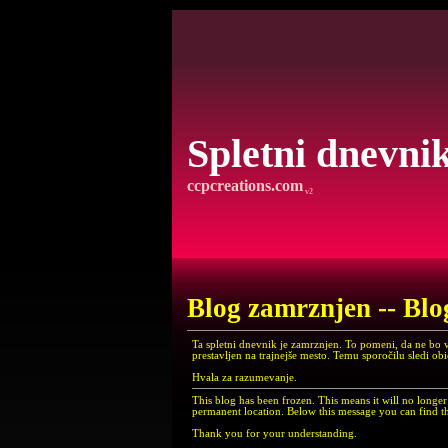
Spletni dnevni
ccpcreations.com
v2
Blog zamrznjen -- Blo
Ta spletni dnevnik je zamrznjen. To pomeni, da ne bo 
prestavljen na trajnejše mesto. Temu sporočilu sledi ob
Hvala za razumevanje.
This blog has been frozen. This means it will no long
permanent location. Below this message you can find th
Thank you for your understanding.