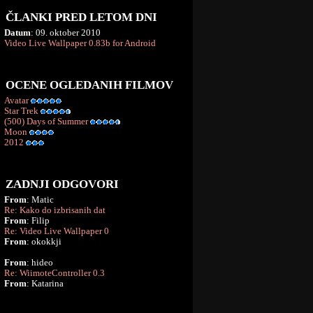
ČLANKI PRED LETOM DNI
Datum
: 09. oktober 2010
Video Live Wallpaper 0.83b for Android
OCENE OGLEDANIH FILMOV
Avatar
Star Trek
(500) Days of Summer
Moon
2012
ZADNJI ODGOVORI
From
: Matic
Re: Kako do izbrisanih dat
From
: Filip
Re: Video Live Wallpaper 0
From
: okokkji
From
: hideo
Re: WiimoteController 0.3
From
: Katarina