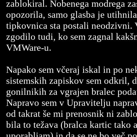
zablokiral. Nobenega modrega za
opozorila, samo glasba je utihnila
tipkovnica sta postali neodzivni. 
zgodilo tudi, ko sem zagnal kakšni
VMWare-u.
Napako sem včeraj iskal in po ne
sistemskih zapiskov sem odkril, d
gonilnikih za vgrajen bralec poda
Napravo sem v Upravitelju napra
od takrat še mi prenosnik ni zabl
bila to težava (bralca kartic tako 
uporabljam) in da se ne bo več po