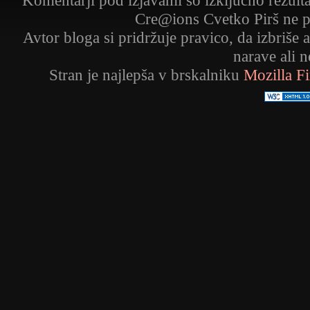
Komentarji pod izjavami so izključno rezult
Cre@ions Cvetko Pirš ne p
Avtor bloga si pridržuje pravico, da izbriše 
narave ali 
Stran je najlepša v brskalniku
Mozilla F