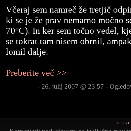
Včeraj sem namreč že tretjič odpi
ki se je že prav nemarno močno s
70°C). In ker sem točno vedel, kje
se tokrat tam nisem obrnil, amp
lomil dalje.
Preberite več >>
- 26. julij 2007 @ 23:57 - Ogledo
<<
1
2
3
4