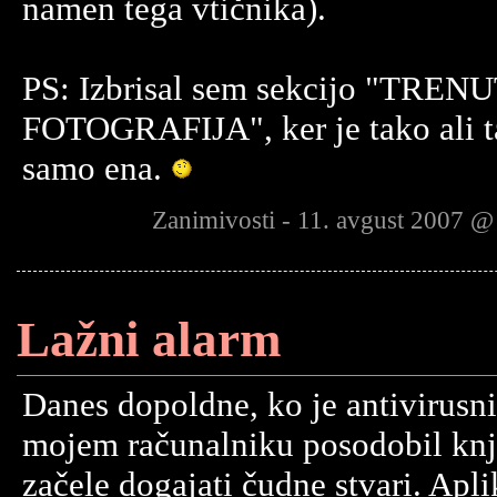
namen tega vtičnika).
PS: Izbrisal sem sekcijo "TRE
FOTOGRAFIJA", ker je tako ali ta
samo ena.
Zanimivosti - 11. avgust 2007 @
Lažni alarm
Danes dopoldne, ko je antivirusn
mojem računalniku posodobil knji
začele dogajati čudne stvari. Apli