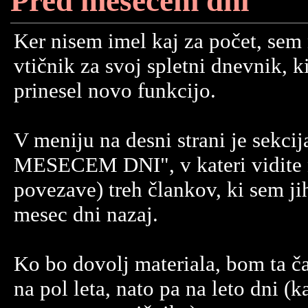
Pred mesecem dni
Ker nisem imel kaj za počet, sem
vtičnik za svoj spletni dnevnik, k
prinesel novo funkcijo.
V meniju na desni strani je sek
MESECEM DNI", v kateri vidite 
povezave) treh člankov, ki sem ji
mesec dni nazaj.
Ko bo dovolj materiala, bom ta č
na pol leta, nato pa na leto dni (k