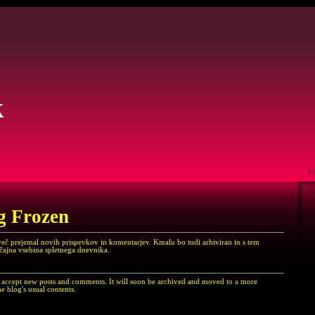
k
g Frozen
več prejemal novih prispevkov in komentarjev. Kmalu bo tudi arhiviran in s tem
ičajna vsebina spletnega dnevnika.
er accept new posts and comments. It will soon be archived and moved to a more
e blog's usual contents.