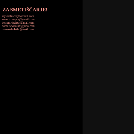
ZA SMETIŠČARJE!
say-halfnwo@hotmail.com
snow_cornqvg@gmail.com
bottom.chairxrf@mail.com
home.severalkft@juno.com
cover-wholeihc@mail.com