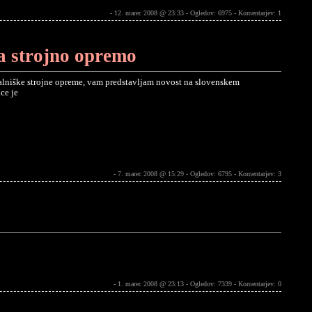
- 12. marec 2008 @ 23:33 - Ogledov: 6975 -
Komentarjev: 1
za strojno opremo
alniške strojne opreme, vam predstavljam novost na slovenskem
ce je
- 7. marec 2008 @ 15:29 - Ogledov: 6795 -
Komentarjev: 3
- 1. marec 2008 @ 23:13 - Ogledov: 7339 -
Komentarjev: 0