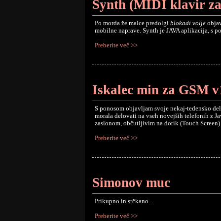
Synth (MIDI klavir z
Po morda že malce predolgi
blokadi volje
objav
mobilne naprave. Synth je JAVA aplikacija, s p
Preberite več >>
Iskalec min za GSM v
S ponosom objavljam svoje nekaj-tedensko delo 
morala delovati na vseh novejših telefonih z J
zaslonom, občutljivim na dotik (Touch Screen
Preberite več >>
Simonov muc
Prikupno in srčkano...
Preberite več >>