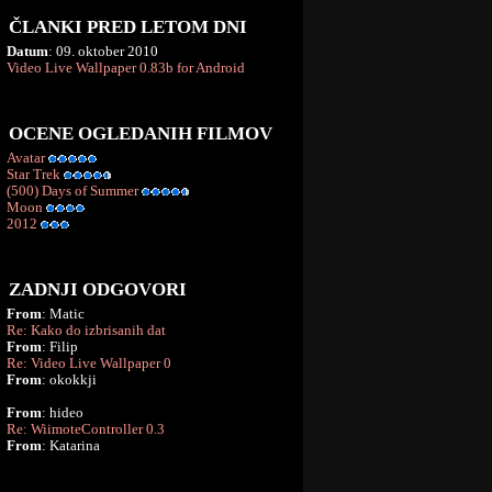
ČLANKI PRED LETOM DNI
Datum
: 09. oktober 2010
Video Live Wallpaper 0.83b for Android
OCENE OGLEDANIH FILMOV
Avatar
Star Trek
(500) Days of Summer
Moon
2012
ZADNJI ODGOVORI
From
: Matic
Re: Kako do izbrisanih dat
From
: Filip
Re: Video Live Wallpaper 0
From
: okokkji
From
: hideo
Re: WiimoteController 0.3
From
: Katarina