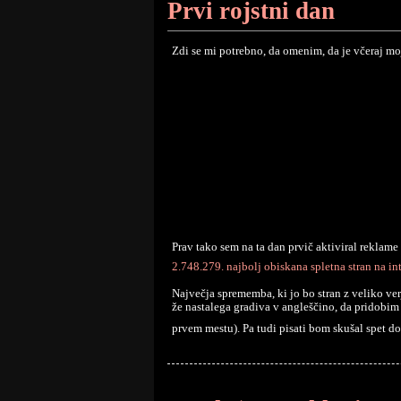
Prvi rojstni dan
Zdi se mi potrebno, da omenim, da je včeraj m
Prav tako sem na ta dan prvič aktiviral reklame
2.748.279. najbolj obiskana spletna stran na in
Največja sprememba, ki jo bo stran z veliko ver
že nastalega gradiva v angleščino, da pridobim 
prvem mestu). Pa tudi pisati bom skušal spet d