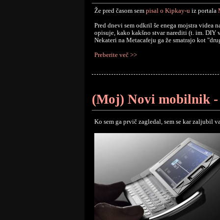
Že pred časom sem
pisal o Kipkay-u
iz portala
Pred dnevi sem odkril še enega mojstra videa na
opisuje, kako kakšno stvar narediti (t. im. DIY v
Nekateri na Metacafeju ga že smatrajo kot "dru
Preberite več >>
(Moj) Novi mobilnik
Ko sem ga prvič zagledal, sem se kar zaljubil va