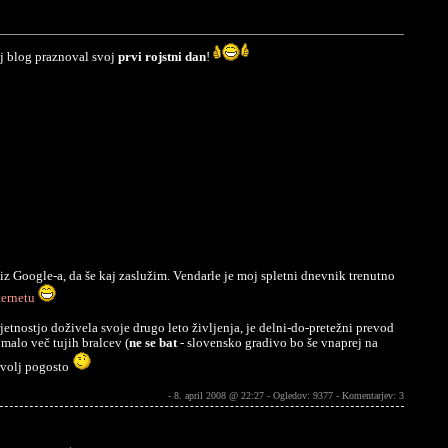
oj blog praznoval svoj
prvi rojstni dan
!
 iz Google-a, da še kaj zaslužim. Vendarle je moj spletni dnevnik trenutno
ternetu
jetnostjo doživela svoje drugo leto življenja, je delni-do-pretežni prevod
malo več tujih bralcev (
ne se bat
- slovensko gradivo bo še vnaprej na
ovolj pogosto
- 8. april 2008 @ 22:27 - Ogledov: 9377 -
Komentarjev: 3