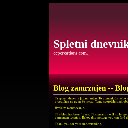
Spletni dnevni
ccpcreations.com
v2
Blog zamrznjen -- Blo
Ta spletni dnevnik je zamrznjen. To pomeni, da ne bo 
prestavljen na trajnejše mesto. Temu sporočilu sledi ob
Hvala za razumevanje.
This blog has been frozen. This means it will no long
permanent location. Below this message you can find th
Thank you for your understanding.