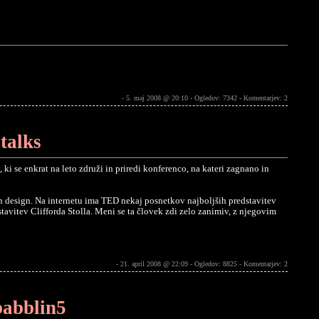
- 5. maj 2008 @ 20:10 - Ogledov: 7342 -
Komentarjev: 2
talks
ki se enkrat na leto združi in priredi konferenco, na kateri zagnano in
n design. Na internetu ima TED nekaj posnetkov najboljših predstavitev
stavitev Clifforda Stolla. Meni se ta človek zdi zelo zanimiv, z njegovim
- 21. april 2008 @ 22:09 - Ogledov: 8825 -
Komentarjev: 2
babblin5