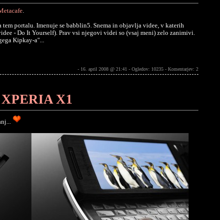
Metacafe
.
 tem portalu. Imenuje se babblin5. Snema in objavlja videe, v katerih
idee - Do It Yourself). Prav vsi njegovi videi so (vsaj meni) zelo zanimivi.
gega Kipkay-a"...
- 16. april 2008 @ 21:41 - Ogledov: 10235 -
Komentarjev: 2
 - XPERIA X1
nj...