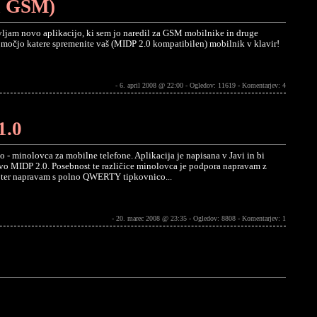
a GSM)
ljam novo aplikacijo, ki sem jo naredil za GSM mobilnike in druge
omočjo katere spremenite vaš (MIDP 2.0 kompatibilen) mobilnik v klavir!
- 6. april 2008 @ 22:00 - Ogledov: 11619 -
Komentarjev: 4
1.0
- minolovca za mobilne telefone. Aplikacija je napisana v Javi in bi
avo MIDP 2.0. Posebnost te različice minolovca je podpora napravam z
) ter napravam s polno QWERTY tipkovnico...
- 20. marec 2008 @ 23:35 - Ogledov: 8808 -
Komentarjev: 1