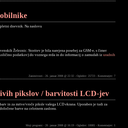
obilnike
spletni dnevnik. Na naslovu
enskih Železnic. Storitev je bila narejena posebej za GSM-e, s čimer
količino podatkov) do voznega reda in do informacij o zamudah iz
uradnih
Zanimivosti - 26. januar 2008 @ 22:32 - Ogledov: 25723 -
Komentarjev: 7
živih pikslov / barvitosti LCD-jev
i barv in za mrtve/vroče piksle vašega LCD ekrana. Uporaben je tudi za
določene barve na celotnem zaslonu.
Moji programi - 20. januar 2008 @ 16:19 - Ogledov: 10081 -
Komentarjev: 1