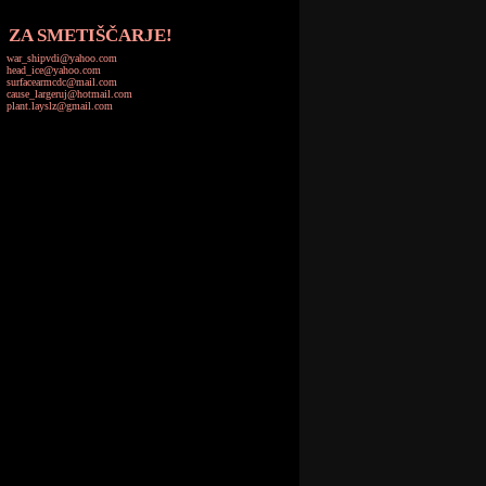
ZA SMETIŠČARJE!
war_shipvdi@yahoo.com
head_ice@yahoo.com
surfacearmcdc@mail.com
cause_largeruj@hotmail.com
plant.layslz@gmail.com