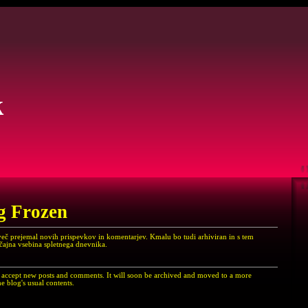
k
g Frozen
več prejemal novih prispevkov in komentarjev. Kmalu bo tudi arhiviran in s tem
ičajna vsebina spletnega dnevnika.
er accept new posts and comments. It will soon be archived and moved to a more
e blog's usual contents.