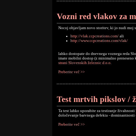
Vozni red vlakov za m
Nocoj objavljam novo storitev, ki jo nudi moj 
http://vlak.ccpcreations.com/
ali
http://www.ccpcreations.com/vlak/
lahko dostopate do dnevnega voznega reda Slov
imate mobilni dostop (z minimalno preneseno 
strani Slovenskih železnic d.o.o
.
Preberite več >>
Test mrtvih pikslov / 
Ta test lahko uporabite za testiranje živahnost
določevanje barvnega defekta - dominantnosti 
Preberite več >>