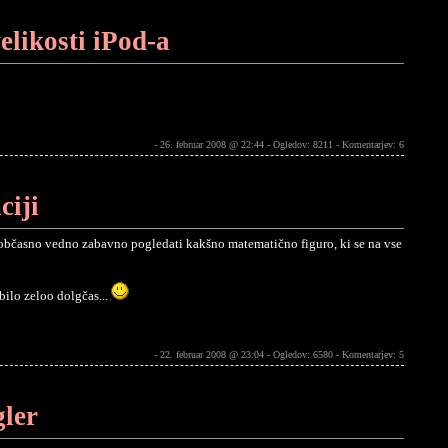
elikosti iPod-a
- 26. februar 2008 @ 22:44 - Ogledov: 8211 -
Komentarjev: 6
ciji
še občasno vedno zabavno pogledati kakšno matematično figuro, ki se na vse
ilo zeloo dolgčas...
- 22. februar 2008 @ 23:04 - Ogledov: 6580 -
Komentarjev: 5
gler