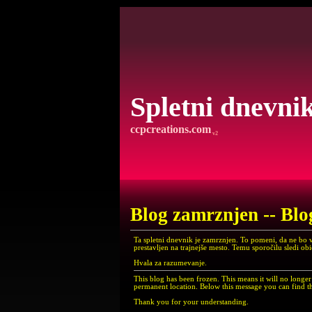
Spletni dnevni
ccpcreations.com
v2
Blog zamrznjen -- Blo
Ta spletni dnevnik je zamrznjen. To pomeni, da ne bo 
prestavljen na trajnejše mesto. Temu sporočilu sledi ob
Hvala za razumevanje.
This blog has been frozen. This means it will no long
permanent location. Below this message you can find th
Thank you for your understanding.