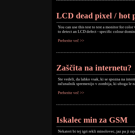
LCD dead pixel / hot pi
You can use this test to test a monitor for col
to detect an LCD defect - specific colour domina
Preberite več >>
Zaščita na internetu?
Ste vedeli, da lahko vsak, ki se spozna na inte
računalnik spremenijo v zombija, ki uboga le 
Preberite več >>
Iskalec min za GSM
Nekateri bi tej igri rekli minolovec, jaz pa ji r