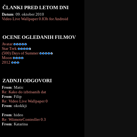
ČLANKI PRED LETOM DNI
Datum
: 09. oktober 2010
Video Live Wallpaper 0.83b for Android
OCENE OGLEDANIH FILMOV
Avatar
Star Trek
(500) Days of Summer
Moon
2012
ZADNJI ODGOVORI
From
: Matic
Re: Kako do izbrisanih dat
From
: Filip
Re: Video Live Wallpaper 0
From
: okokkji
From
: hideo
Re: WiimoteController 0.3
From
: Katarina