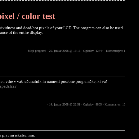
xel / color test
or vividness and dead/hot pixels of your LCD. The program can also be used
nce of the entire display.
Moji programi - 20. januar 2008 @ 16:16 - Ogledov: 12444 -
Komentarjev: 1
rnet, vdre v vaš računalnik in namesti posebne programčke, ki vaš
napadalca?
- 14. januar 2008 @ 22:51 - Ogledov: 8805 -
Komentarjev: 10
aje pravim iskalec min.