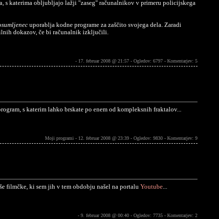
a, s katerima obljubljajo lažji "zaseg" računalnikov v primeru policijskega
osumljenec
uporablja kodne programe za zaščito svojega dela. Zaradi
nih dokazov, če bi računalnik izključili.
- 17. februar 2008 @ 21:57 - Ogledov: 6797 -
Komentarjev: 5
 program, s katerim lahko brskate po enem od kompleksnih fraktalov...
Moji programi - 12. februar 2008 @ 23:39 - Ogledov: 9830 -
Komentarjev: 9
še filmčke, ki sem jih v tem obdobju našel na portalu
Youtube
...
- 9. februar 2008 @ 00:40 - Ogledov: 7735 -
Komentarjev: 2